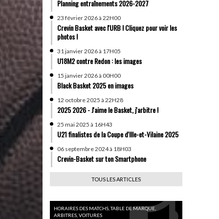
Planning entraînements 2026-2027
23 février 2026 à 22H00
Crevin Basket avec l'URB ! Cliquez pour voir les
photos !
31 janvier 2026 à 17H05
U18M2 contre Redon : les images
15 janvier 2026 à 00H00
Black Basket 2025 en images
12 octobre 2025 à 22H28
2025 2026 - J'aime le Basket, j'arbitre !
25 mai 2025 à 16H43
U21 finalistes de la Coupe d'Ille-et-Vilaine 2025
06 septembre 2024 à 18H03
Crevin-Basket sur ton Smartphone
TOUS LES ARTICLES
HORAIRES DES MATCHS, TABLE DE MARQUE,
ARBITRES, VOITURES