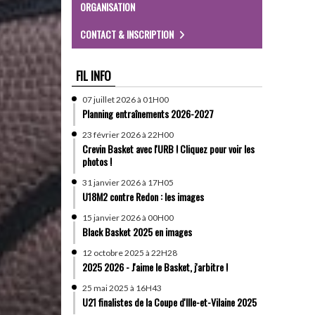
ORGANISATION
CONTACT & INSCRIPTION
FIL INFO
07 juillet 2026 à 01H00
Planning entraînements 2026-2027
23 février 2026 à 22H00
Crevin Basket avec l'URB ! Cliquez pour voir les
photos !
31 janvier 2026 à 17H05
U18M2 contre Redon : les images
15 janvier 2026 à 00H00
Black Basket 2025 en images
12 octobre 2025 à 22H28
2025 2026 - J'aime le Basket, j'arbitre !
25 mai 2025 à 16H43
U21 finalistes de la Coupe d'Ille-et-Vilaine 2025