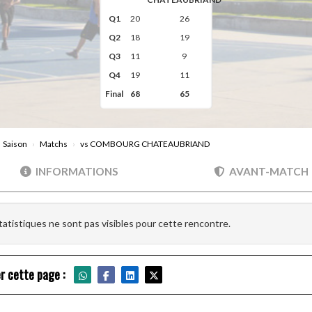
Q1
20
26
Q2
18
19
Q3
11
9
Q4
19
11
Final
68
65
Saison
Matchs
vs COMBOURG CHATEAUBRIAND
INFORMATIONS
AVANT-MATCH
tatistiques ne sont pas visibles pour cette rencontre.
r cette page :