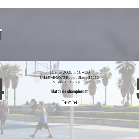
T
10 mai 2025 à 18H00
4
SALLE ARGOAT Rue du Stade 35132
VEZIN-LE-COQUET
Match de championnat
Terminé