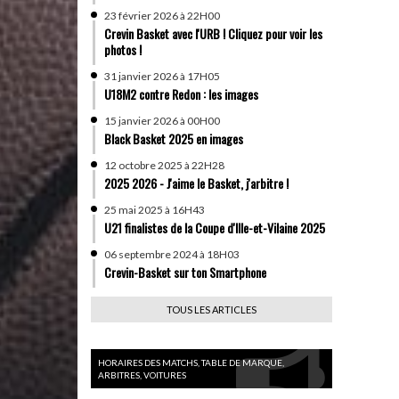
23 février 2026 à 22H00
Crevin Basket avec l'URB ! Cliquez pour voir les
photos !
31 janvier 2026 à 17H05
U18M2 contre Redon : les images
15 janvier 2026 à 00H00
Black Basket 2025 en images
12 octobre 2025 à 22H28
2025 2026 - J'aime le Basket, j'arbitre !
25 mai 2025 à 16H43
U21 finalistes de la Coupe d'Ille-et-Vilaine 2025
06 septembre 2024 à 18H03
Crevin-Basket sur ton Smartphone
TOUS LES ARTICLES
HORAIRES DES MATCHS, TABLE DE MARQUE,
ARBITRES, VOITURES