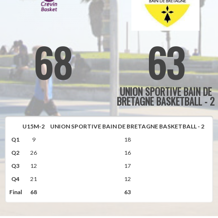
68
63
UNION SPORTIVE BAIN DE
BRETAGNE BASKETBALL - 2
U15M-2
UNION SPORTIVE BAIN DE BRETAGNE BASKETBALL - 2
Q1
9
18
Q2
26
16
Q3
12
17
Q4
21
12
Final
68
63